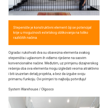
Pojmovnik
Kalkulatori
O
Stepenište je konstruktivni element čiji se potencijal
nama
krije u mogućnosti estetskog oblikovanja na toliko
različitih načina.
Uslovi
koristenja
Ograda i rukohvati dva su obavezna elementa svakog
stepeništa i uglavnom ih viđamo riješene na sasvim
Kontakt
konvencionalne načine. Međutim, uz primjenu dizajnerskog
rešenja oba ova elementa mogu izgledati veoma atraktivno
i biti izuzetan detalj projekta, a bez da izgube svoju
prijava /
primarnu funkciju. Ovi primjeri to najbolju potvrđuju!
registracija
System Warehouse / Olgooco