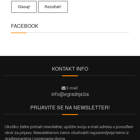
Glasaj!
Rezultati!
FACEBOOK
KONTAKT INFO
E-mail:
info@egradnja.ba
PRIJAVITE SE NA NEWSLETTER!
Ukoliko želite primati newsletter, upišite svoju e-mail adresu u ponuđeni
okvir za prijavu. Newsletterom ćemo obuhvatiti najzanimljivije teme iz
građevinarstva i opremanje doma.