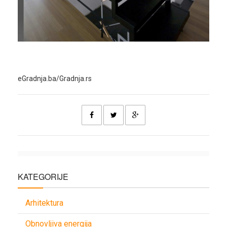
eGradnja.ba/Gradnja.rs
KATEGORIJE
Arhitektura
Obnovljiva energija