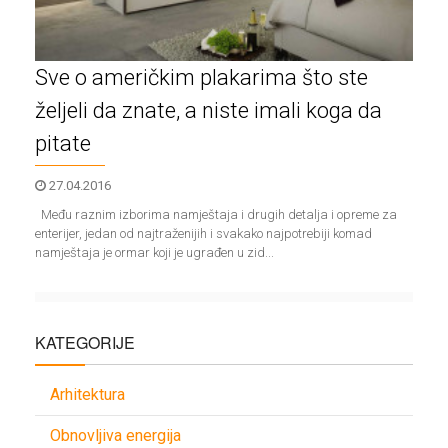
Pojmovnik
Kalkulatori
Sve o američkim plakarima što ste
O
željeli da znate, a niste imali koga da
nama
pitate
Uslovi
27.04.2016
koristenja
Među raznim izborima namještaja i drugih detalja i opreme za
enterijer, jedan od najtraženijih i svakako najpotrebiji komad
Kontakt
namještaja je ormar koji je ugrađen u zid...
prijava /
KATEGORIJE
registracija
Arhitektura
Obnovljiva energija