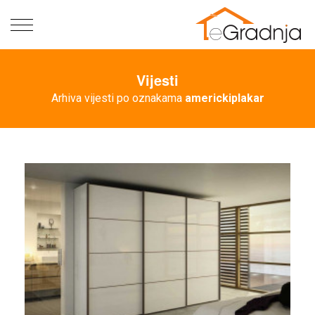
Naslovna
Vijesti
Prodavnice
Arhiva vijesti po oznakama
americkiplakar
Majstori
Vijesti
Partneri
Zakonska
regulativa
Akcije
Artikli