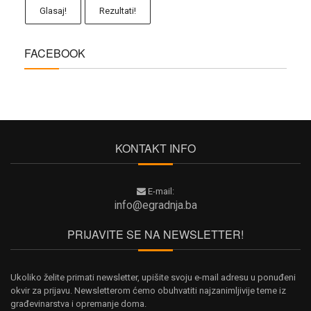
Glasaj!
Rezultati!
FACEBOOK
KONTAKT INFO
E-mail:
info@egradnja.ba
PRIJAVITE SE NA NEWSLETTER!
Ukoliko želite primati newsletter, upišite svoju e-mail adresu u ponuđeni
okvir za prijavu. Newsletterom ćemo obuhvatiti najzanimljivije teme iz
građevinarstva i opremanje doma.