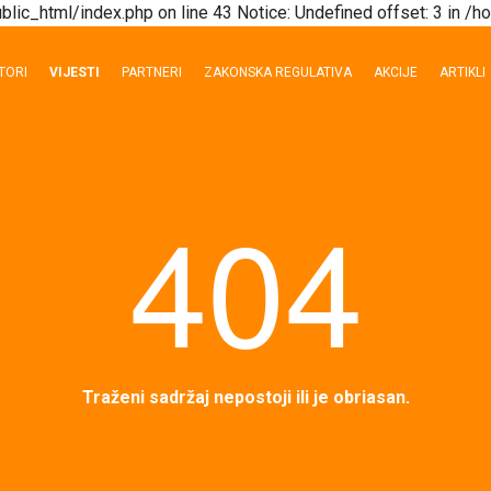
blic_html/index.php on line 43 Notice: Undefined offset: 3 in 
TORI
VIJESTI
PARTNERI
ZAKONSKA REGULATIVA
AKCIJE
ARTIKLI
404
Traženi sadržaj nepostoji ili je obriasan.