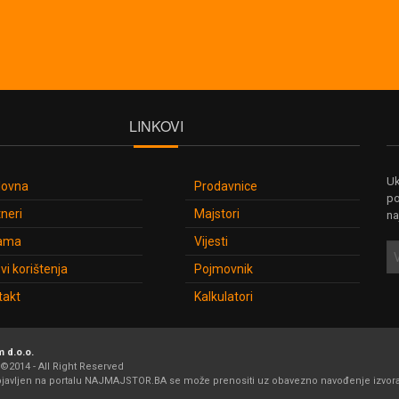
LINKOVI
Uk
lovna
Prodavnice
po
neri
Majstori
na
ama
Vijesti
vi korištenja
Pojmovnik
takt
Kalkulatori
 d.o.o.
©2014 - All Right Reserved
bjavljen na portalu NAJMAJSTOR.BA se može prenositi uz obavezno navođenje izvora i 