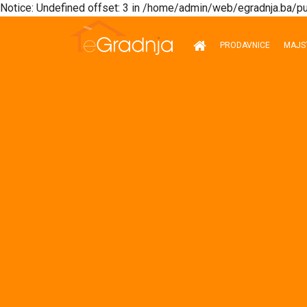
Notice: Undefined offset: 3 in /home/admin/web/egradnja.ba/pu
Naslovna
PRODAVNICE
MAJS
Prodavnice
Majstori
Vijesti
Partneri
Zakonska
regulativa
Akcije
Artikli
Pojmovnik