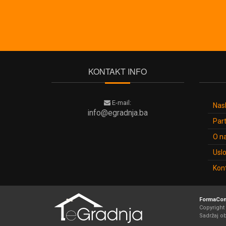
Kalkulatori
O
nama
KONTAKT INFO
Uslovi
koristenja
E-mail:
Nas
Kontakt
info@egradnja.ba
Part
O n
prijava /
Uslo
registracija
Kon
FormaCom
Copyright 
Sadržaj o