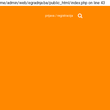
/home/admin/web/egradnja.ba/public_html/index.php on line 43
prijava / registracija