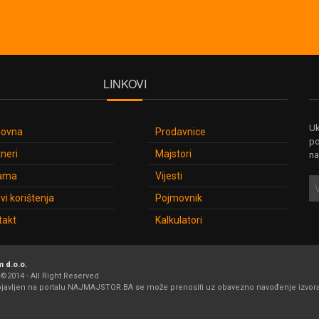
LINKOVI
Uk
lovna
Prodavnice
po
neri
Majstori
na
ama
Vijesti
vi korištenja
Pojmovnik
takt
Kalkulatori
 d.o.o.
©2014 - All Right Reserved
bjavljen na portalu NAJMAJSTOR.BA se može prenositi uz obavezno navođenje izvora i 