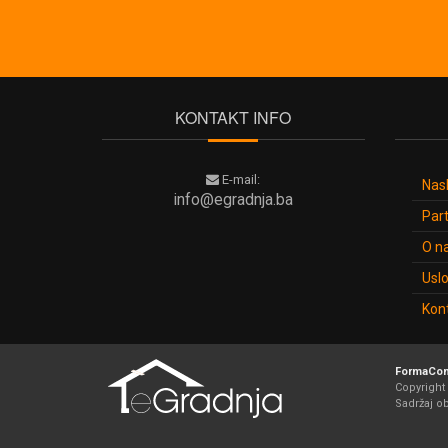
Pojmovnik
Kalkulatori
O
KONTAKT INFO
nama
Uslovi
E-mail:
Nas
info@egradnja.ba
koristenja
Part
Kontakt
O n
Uslo
Kon
prijava /
registracija
FormaCom
Copyright 
Sadržaj o