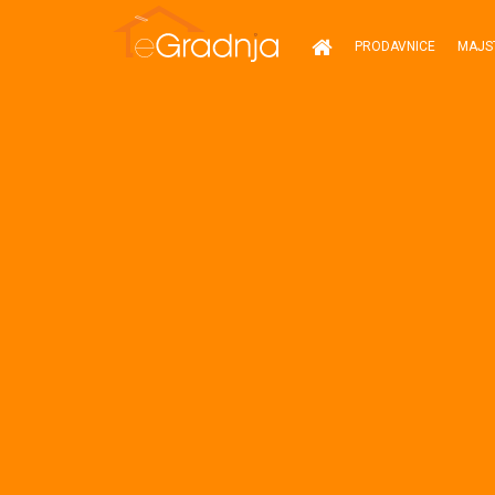
PRODAVNICE
MAJS
Naslovna
Prodavnice
Majstori
Vijesti
Partneri
Zakonska
regulativa
Akcije
Artikli