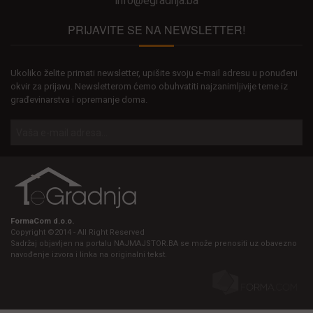
info@egradnja.ba
PRIJAVITE SE NA NEWSLETTER!
Ukoliko želite primati newsletter, upišite svoju e-mail adresu u ponuđeni
okvir za prijavu. Newsletterom ćemo obuhvatiti najzanimljivije teme iz
građevinarstva i opremanje doma.
FormaCom d.o.o.
Copyright ©2014 - All Right Reserved
Sadržaj objavljen na portalu NAJMAJSTOR.BA se može prenositi uz obavezno
navođenje izvora i linka na originalni tekst.