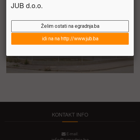
JUB d.o.o.
Želim ostati na egradnja.ba
idi na na http://www.jub.ba
KONTAKT INFO
E-mail: