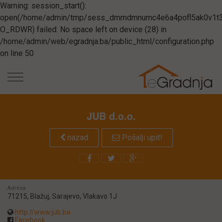
Warning: session_start():
open(/home/admin/tmp/sess_dmmdmnumc4e6a4pofl5ak0v1t3
O_RDWR) failed: No space left on device (28) in
Naslovna
/home/admin/web/egradnja.ba/public_html/configuration.php
Prodavnice
on line 50
Majstori
Vijesti
Partneri
JUB d.o.o.
Zakonska
nazad
Pošalji upit!
regulativa
Akcije
Adresa
Artikli
71215, Blažuj, Sarajevo, Vlakavo 1J
Pojmovnik
http://www.jub.ba
Facebook