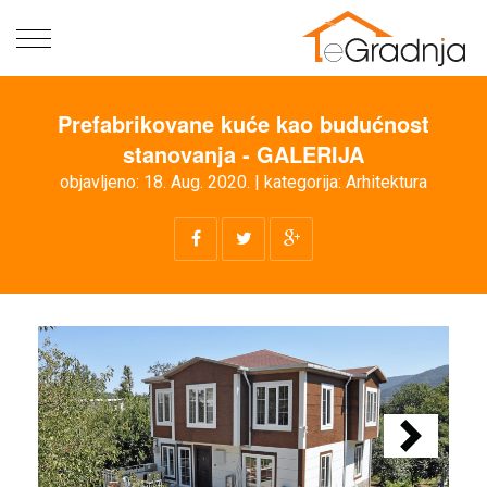
Naslovna
Prefabrikovane kuće kao budućnost
Prodavnice
stanovanja - GALERIJA
Majstori
objavljeno: 18. Aug. 2020. | kategorija:
Arhitektura
Vijesti
Partneri
Zakonska
regulativa
Akcije
Artikli