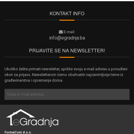
KONTAKT INFO
E-mail:
info@egradnja.ba
PRIJAVITE SE NA NEWSLETTER!
Ukoliko želite primati newsletter, upišite svoju e-mail adresu u ponuđeni
okvir za prijavu. Newsletterom ćemo obuhvatiti najzanimljivije teme iz
građevinarstva i opremanje doma.
FormaCom d.o.o.