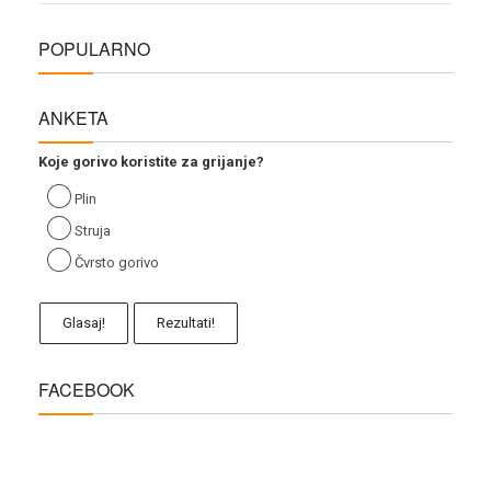
POPULARNO
ANKETA
Koje gorivo koristite za grijanje?
Plin
Struja
Čvrsto gorivo
Glasaj!
Rezultati!
FACEBOOK