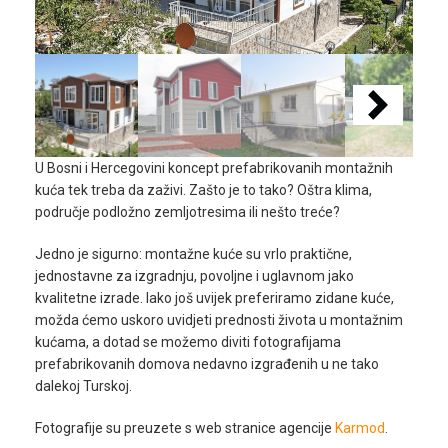
Pojmovnik
Kalkulatori
O
nama
Uslovi
U Bosni i Hercegovini koncept prefabrikovanih montažnih
kuća tek treba da zaživi. Zašto je to tako? Oštra klima,
koristenja
područje podložno zemljotresima ili nešto treće?
Kontakt
Jedno je sigurno: montažne kuće su vrlo praktične,
jednostavne za izgradnju, povoljne i uglavnom jako
kvalitetne izrade. Iako još uvijek preferiramo zidane kuće,
prijava /
možda ćemo uskoro uvidjeti prednosti života u montažnim
kućama, a dotad se možemo diviti fotografijama
registracija
prefabrikovanih domova nedavno izgrađenih u ne tako
dalekoj Turskoj.
Fotografije su preuzete s web stranice agencije
Karmod
.