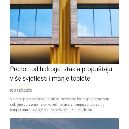
Prozori od hidrogel stakla propuštaju
više svjetlosti i manje toplote
24.02.2023
Vrijeme je za revoluciju stakla! Prozori sa hidrogel premazom
debljine od samo nekoliko milimetara smanjuju unutrašnju
temperaturu i do 3,5 °C. Istraživači u Kini sada su...