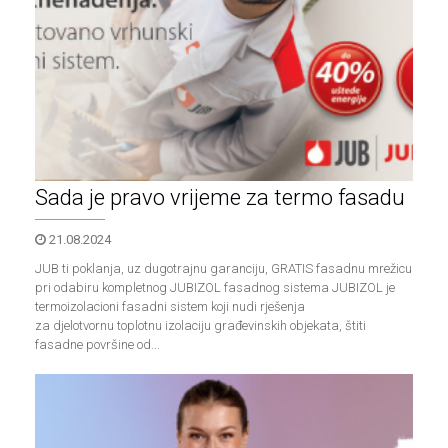
Kalkulatori
O
nama
Uslovi
koristenja
Sada je pravo vrijeme za termo fasadu
Kontakt
21.08.2024
JUB ti poklanja, uz dugotrajnu garanciju, GRATIS fasadnu mrežicu
prijava /
pri odabiru kompletnog JUBIZOL fasadnog sistema JUBIZOL je
termoizolacioni fasadni sistem koji nudi rješenja
registracija
za djelotvornu toplotnu izolaciju građevinskih objekata, štiti
fasadne površine od...