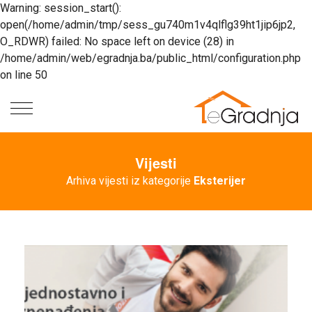
Warning: session_start():
open(/home/admin/tmp/sess_gu740m1v4qlflg39ht1jip6jp2,
O_RDWR) failed: No space left on device (28) in
Naslovna
/home/admin/web/egradnja.ba/public_html/configuration.php
Prodavnice
on line 50
Majstori
Vijesti
Partneri
Vijesti
Arhiva vijesti iz kategorije
Eksterijer
Zakonska
regulativa
Akcije
Artikli
Pojmovnik