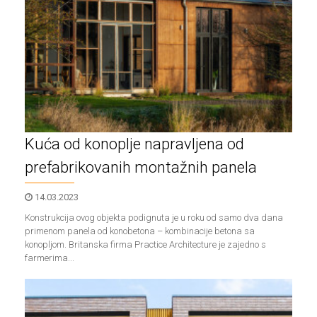
Kuća od konoplje napravljena od
prefabrikovanih montažnih panela
14.03.2023
Konstrukcija ovog objekta podignuta je u roku od samo dva dana
primenom panela od konobetona – kombinacije betona sa
konopljom. Britanska firma Practice Architecture je zajedno s
farmerima...