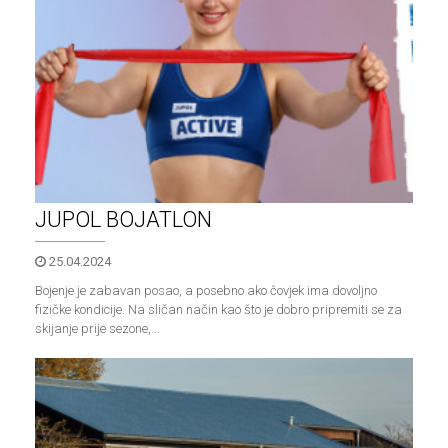
JUPOL BOJATLON
25.04.2024
Bojenje je zabavan posao, a posebno ako čovjek ima dovoljno
fizičke kondicije. Na sličan način kao što je dobro pripremiti se za
skijanje prije sezone,...