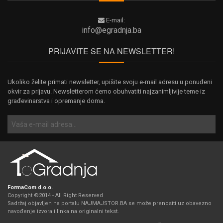
E-mail:
info@egradnja.ba
PRIJAVITE SE NA NEWSLETTER!
Ukoliko želite primati newsletter, upišite svoju e-mail adresu u ponuđeni
okvir za prijavu. Newsletterom ćemo obuhvatiti najzanimljivije teme iz
građevinarstva i opremanje doma.
FormaCom d.o.o.
Copyright ©2014 - All Right Reserved
Sadržaj objavljen na portalu NAJMAJSTOR.BA se može prenositi uz obavezno
navođenje izvora i linka na originalni tekst.