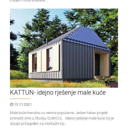
o kojem nivou kvalitete...
KATTUN- idejno rješenje male kuće
15.11.2021
Male kuće trenutno su veoma popularne. Jedan takav projekt
pronašli smo u Studiju QUBICUL Idejno rješenje male kuće čiji je
dizajn prilagođen za montažni tip...