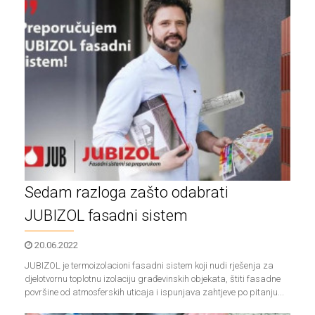
Sedam razloga zašto odabrati
JUBIZOL fasadni sistem
20.06.2022
JUBIZOL je termoizolacioni fasadni sistem koji nudi rješenja za
djelotvornu toplotnu izolaciju građevinskih objekata, štiti fasadne
površine od atmosferskih uticaja i ispunjava zahtjeve po pitanju...