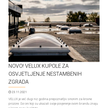
NOVO! VELUX KUPOLE ZA
OSVJETLJENJE NESTAMBENIH
ZGRADA
23.11.2021
VELUX je već dugi niz godina prepoznatljiv sinonim za krovne
prozore. Svi oni koji su ukazali svoje povjerenje ovom brandu znaju