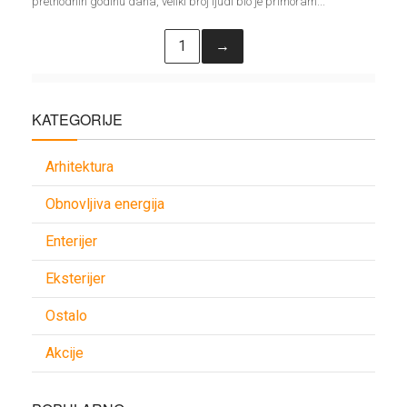
prethodnih godinu dana, veliki broj ljudi bio je primoram...
1
→
KATEGORIJE
Arhitektura
Obnovljiva energija
Enterijer
Eksterijer
Ostalo
Akcije