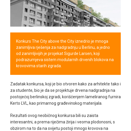
Pojmovnik
Kalkulatori
O
nama
Konkurs The City above the City iznedrio je mnoga
zanimljiva rješenja za nadgradnju u Berlinu, a jedno
Uslovi
od zanimljivijih je projekat Sigurde Larsen, koji
podrazumjeva sistem modularnih drvenih blokova na
koristenja
krovovima starih zgrada.
Kontakt
Zadatak konkursa, koji je bio otvoren kako za arhitekte tako i
za studente, bio je da se projektuje drvena nadgradnja na
prijava /
postojećoj berlinskoj zgradi, korišćenjem lameliranog furnira
registracija
Kerto LVL, kao primarnog građevinskog materijala.
Rezultati ovog neobičnog konkursa bili su zaista
interesantni, a prema riječima žirija i veoma plodonosni, s
obzirom na to da na svijetu postoji mnogo krovova na