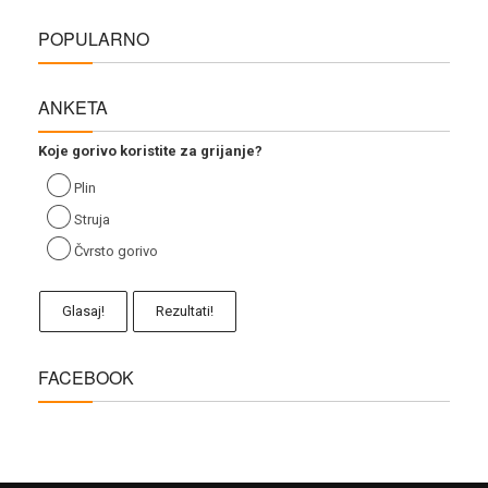
POPULARNO
ANKETA
Koje gorivo koristite za grijanje?
Plin
Struja
Čvrsto gorivo
Glasaj!
Rezultati!
FACEBOOK