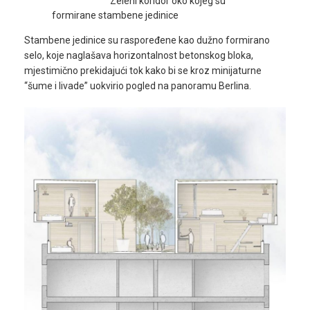
Zeleni koridor oko kojeg su
formirane stambene jedinice
Stambene jedinice su raspoređene kao dužno formirano
selo, koje naglašava horizontalnost betonskog bloka,
mjestimično prekidajući tok kako bi se kroz minijaturne
“šume i livade” uokvirio pogled na panoramu Berlina.