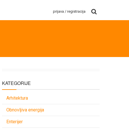
prijava / registracija
KATEGORIJE
Arhitektura
Obnovljiva energija
Enterijer