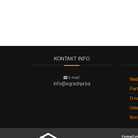
KONTAKT INFO
E-mail:
Nas
info@egradnja.ba
Part
O n
Uslo
Kon
FormaCom