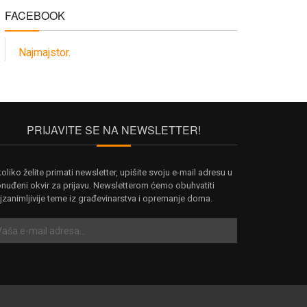
FACEBOOK
Najmajstor.
PRIJAVITE SE NA NEWSLETTER!
oliko želite primati newsletter, upišite svoju e-mail adresu u
nuđeni okvir za prijavu. Newsletterom ćemo obuhvatiti
jzanimljivije teme iz građevinarstva i opremanje doma.