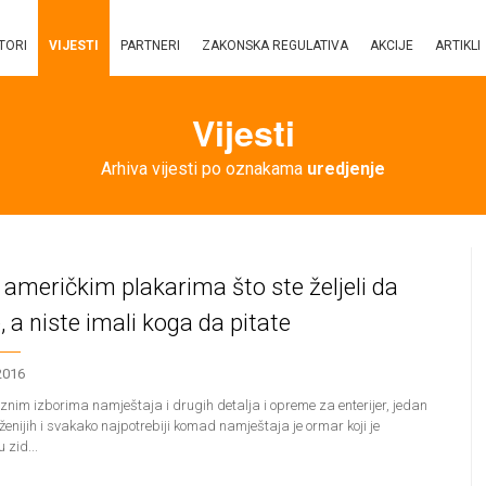
TORI
VIJESTI
PARTNERI
ZAKONSKA REGULATIVA
AKCIJE
ARTIKLI
Vijesti
Arhiva vijesti po oznakama
uredjenje
 američkim plakarima što ste željeli da
, a niste imali koga da pitate
2016
im izborima namještaja i drugih detalja i opreme za enterijer, jedan
ženijih i svakako najpotrebiji komad namještaja je ormar koji je
 zid...