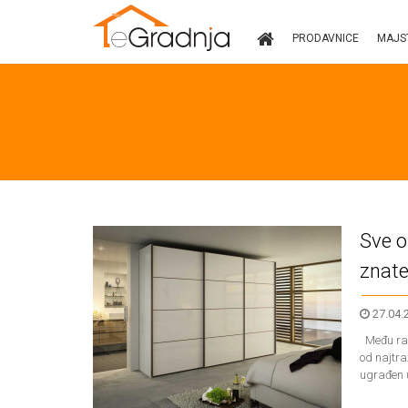
PRODAVNICE
MAJS
Naslovna
Prodavnice
Majstori
Vijesti
Partneri
Sve o
Zakonska
znate
regulativa
27.04.
Akcije
Među razn
od najtra
Artikli
ugrađen u