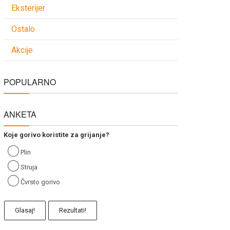
Eksterijer
Ostalo
Akcije
POPULARNO
ANKETA
Koje gorivo koristite za grijanje?
Plin
Struja
Čvrsto gorivo
Glasaj!
Rezultati!