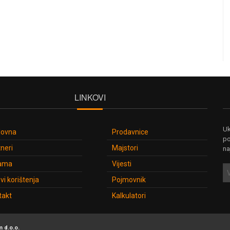
LINKOVI
Uk
lovna
Prodavnice
po
neri
Majstori
na
ama
Vijesti
vi korištenja
Pojmovnik
takt
Kalkulatori
 d.o.o.